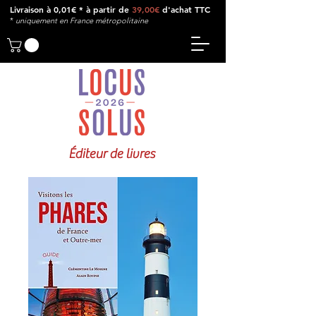
Livraison à 0,01€ * à partir de
39,00€
d'achat TTC
*
u
niquement en France métropolitaine
Éditeur de livres