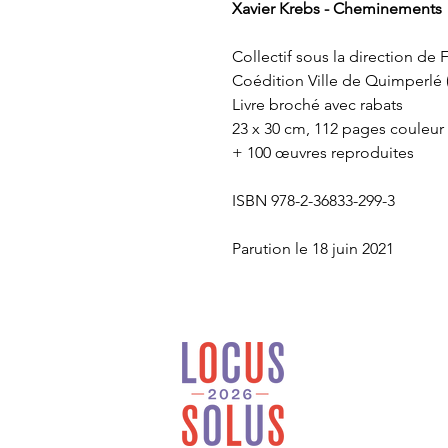
Xavier Krebs - Cheminements
Collectif sous la direction 
Coédition Ville de Quimperlé 
Livre broché avec rabats
23 x 30 cm, 112 pages couleur
+ 100 œuvres reproduites
ISBN 978-2-36833-299-3
Parution le 18 juin 2021
Locus Solus est une
maison d’édition
généraliste et
indépendante installée
en Bretagne.