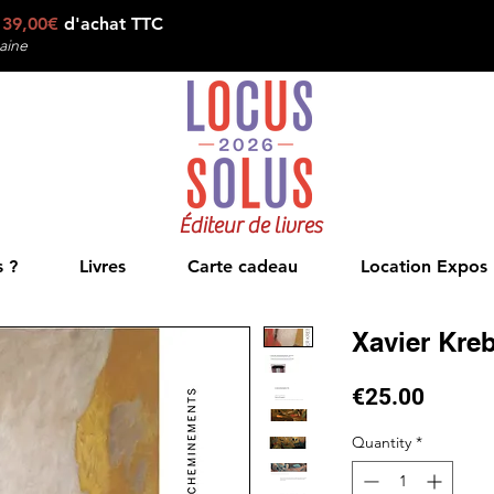
e
39,00€
d'achat TTC
aine
Éditeur de livres
 ?
Livres
Carte cadeau
Location Expos
Xavier Kr
Price
€25.00
Quantity
*